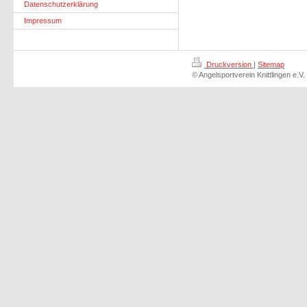
Datenschutzerklärung
Impressum
Druckversion
|
Sitemap
© Angelsportverein Knittlingen e.V.