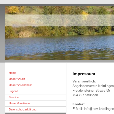
Home
Impressum
Unser Verein
Verantwortlich:
Unser Vereinsheim
Angelsportverein Knittlingen
Freudensteiner Straße 85
Jugend
75438 Knittlingen
Termine
Unser Gewässer
Kontakt:
E-Mail: info@asv-knittlinge
Datenschutzerklärung